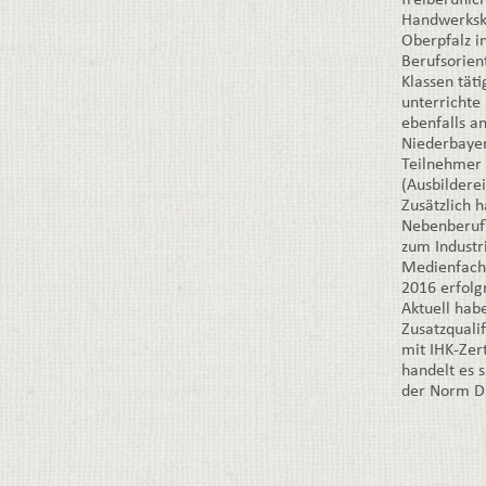
freiberuflic
Handwerksk
Oberpfalz i
Berufsorient
Klassen täti
unterrichte 
ebenfalls 
Niederbayer
Teilnehmer 
(Ausbildere
Zusätzlich h
Nebenberufl
zum Industr
Medienfachw
2016 erfolg
Aktuell habe
Zusatzquali
mit IHK-
Zer
handelt es s
der Norm D